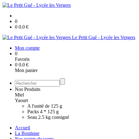
0
0
0.0
€
Le Petit Gué - Lycée les Vergers
Mon compte
0
Favoris
0
0.0
€
Mon panier
Nos Produits
Miel
Yaourt
A l'unité de 125 g
Packs 4 * 125 g
Seau 2.5 kg consigné
Accueil
La Boutique
Nos points de vente