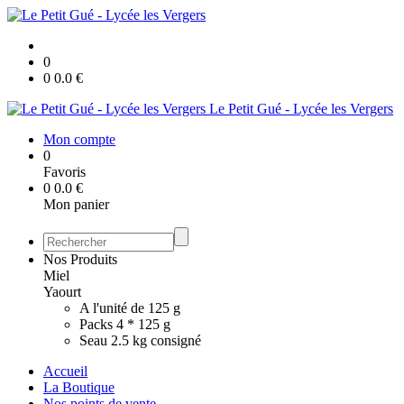
0
0
0.0
€
Le Petit Gué - Lycée les Vergers
Mon compte
0
Favoris
0
0.0
€
Mon panier
Nos Produits
Miel
Yaourt
A l'unité de 125 g
Packs 4 * 125 g
Seau 2.5 kg consigné
Accueil
La Boutique
Nos points de vente